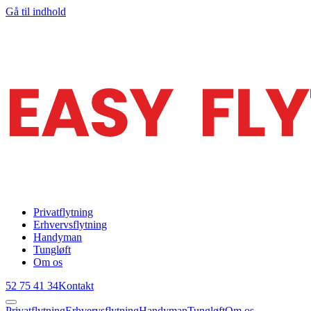
Gå til indhold
Privatflytning
Erhvervsflytning
Handyman
Tungløft
Om os
52 75 41 34
Kontakt
Privatflytning
Erhvervsflytning
Handyman
Tungløft
Om os
52 75 41 